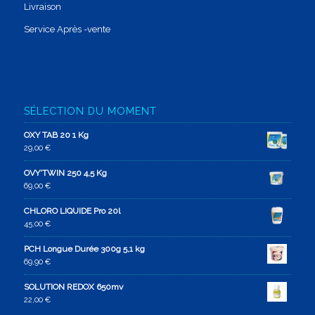
Livraison
Service Après -vente
SÉLECTION DU MOMENT
OXY TAB 20 1 Kg
29,00
€
OVY'TWIN 250 4,5 Kg
69,00
€
CHLORO LIQUIDE Pro 20l
45,00
€
PCH Longue Durée 300g 5,1 kg
69,90
€
SOLUTION REDOX 650mv
22,00
€