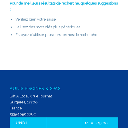
Pour de meilleurs résultats de recherche, quelques suggestions
:
Vérifiez bien votre saisie.
Utilisez des mots clés plus génériques.
Essayez d’utiliser plusieurs termes de recherche.
AUNIS PISCINES & SPAS
Bât A Local 3 rue Tournat
Surgères,
17700
France
+33546566786
LUNDI
14:00 - 19:00